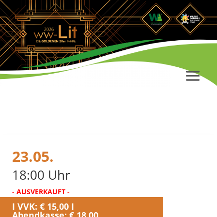
23.05.
18:00 Uhr
- AUSVERKAUFT -
I VVK: € 15,00 I
Abendkasse: € 18,00