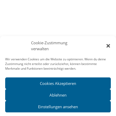
Cookie-Zustimmung
verwalten
Wir verwenden Cookies um die Website zu optimieren. Wenn du deine
Zustimmung nicht erteilst oder zurückziehst, können bestimmte
Merkmale und Funktionen beeinträchtigt werden.
IMPRESSUM/KONTAKT
Cookies Akzeptieren
DATENSCHUTZ
Ablehnen
COOKIE-RICHTLINIE-EU
Einstellungen ansehen
© 2026 ww-Lit